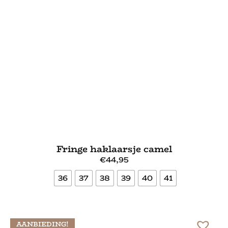
Fringe haklaarsje camel
€
44,95
36
37
38
39
40
41
Bekijk meer
AANBIEDING!