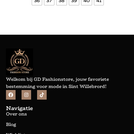
36
37
38
39
40
41
Bekijk meer
Welkom bij GD Fashionstore, jouw favoriete
bestemming voor mode in Sint Willebrord!
Navigatie
Over ons
Blog