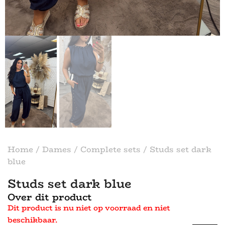
Home
/
Dames
/
Complete sets
/ Studs set dark
blue
Studs set dark blue
Over dit product
Dit product is nu niet op voorraad en niet
beschikbaar.