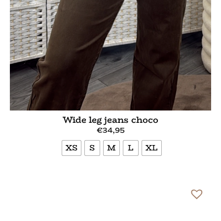
Wide leg jeans choco
€
34,95
XS
S
M
L
XL
Bekijk meer