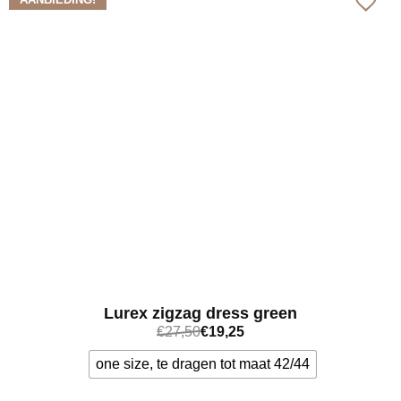
Lurex zigzag dress green
€
27,50
€
19,25
one size, te dragen tot maat 42/44