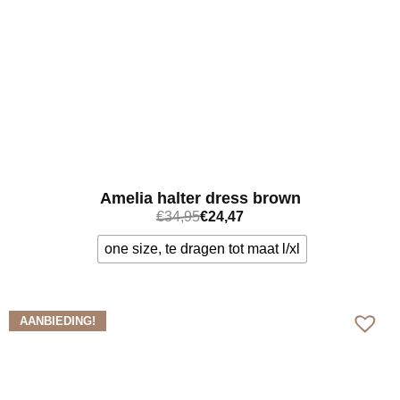
Amelia halter dress brown
€
34,95
€
24,47
one size, te dragen tot maat l/xl
Bekijk meer
AANBIEDING!