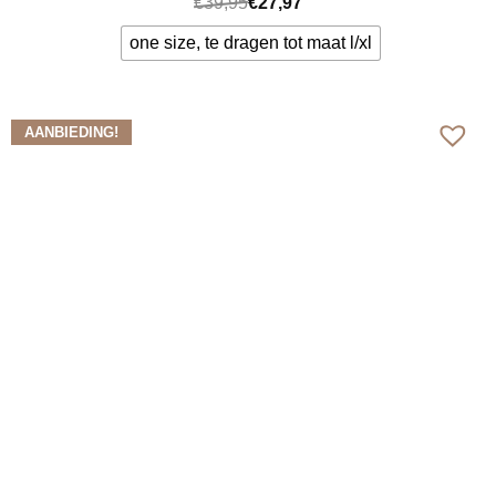
€
39,95
€
27,97
one size, te dragen tot maat l/xl
Bekijk meer
AANBIEDING!