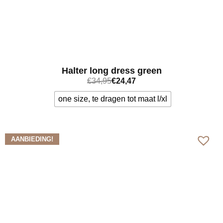
Halter long dress green
€
34,95
€
24,47
one size, te dragen tot maat l/xl
Bekijk meer
AANBIEDING!