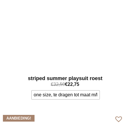
striped summer playsuit roest
€
32,50
€
22,75
one size, te dragen tot maat m/l
Bekijk meer
AANBIEDING!