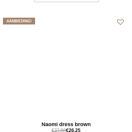
Bekijk meer
AANBIEDING!
Naomi dress brown
€
37,50
€
26,25