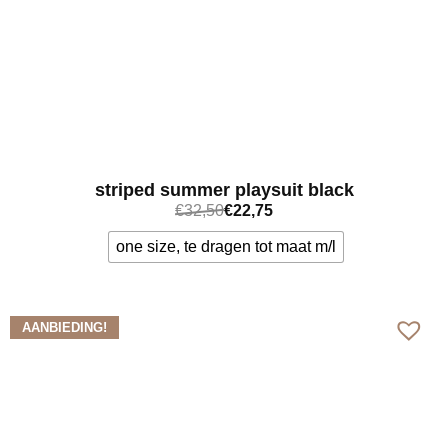
striped summer playsuit black
€
32,50
€
22,75
one size, te dragen tot maat m/l
Bekijk meer
AANBIEDING!