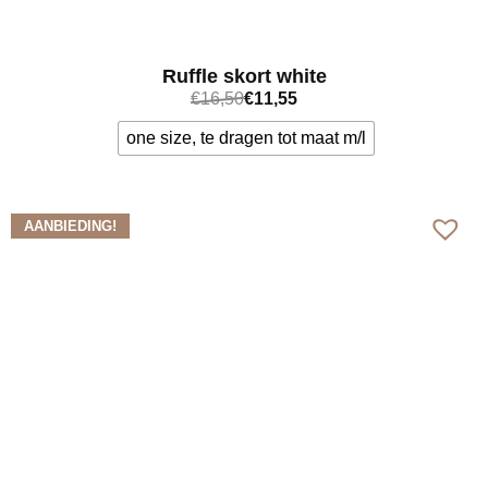
Ruffle skort white
€
16,50
€
11,55
one size, te dragen tot maat m/l
Bekijk meer
AANBIEDING!