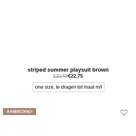
striped summer playsuit brown
€
32,50
€
22,75
one size, te dragen tot maat m/l
Bekijk meer
AANBIEDING!