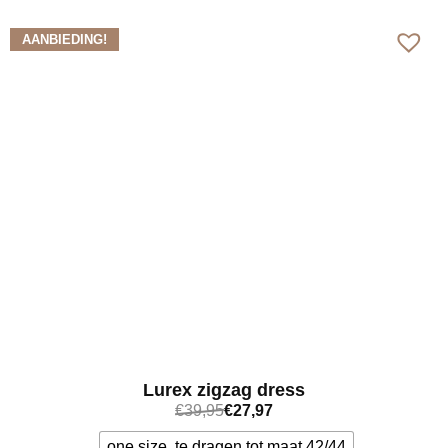
Bekijk meer
AANBIEDING!
Lurex zigzag dress
€
39,95
€
27,97
one size, te dragen tot maat 42/44