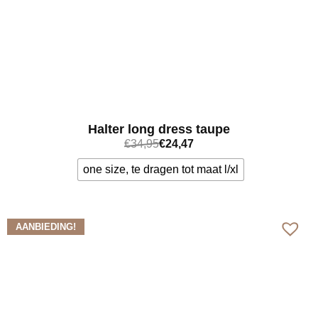
Halter long dress taupe
€
34,95
€
24,47
one size, te dragen tot maat l/xl
Bekijk meer
AANBIEDING!