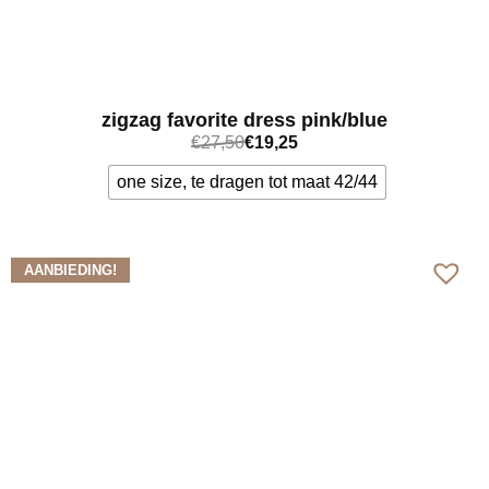
zigzag favorite dress pink/blue
€
27,50
€
19,25
one size, te dragen tot maat 42/44
Bekijk meer
AANBIEDING!