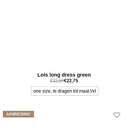
Lois long dress green
€
32,50
€
22,75
one size, te dragen tot maat l/xl
Bekijk meer
AANBIEDING!