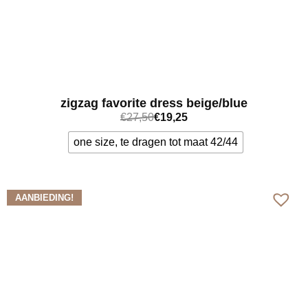
zigzag favorite dress beige/blue
€
27,50
€
19,25
one size, te dragen tot maat 42/44
Bekijk meer
AANBIEDING!