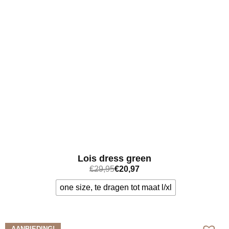
Lois dress green
€
29,95
€
20,97
one size, te dragen tot maat l/xl
Bekijk meer
AANBIEDING!