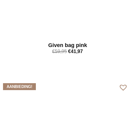
Given bag pink
€
59,95
€
41,97
Bekijk meer
AANBIEDING!