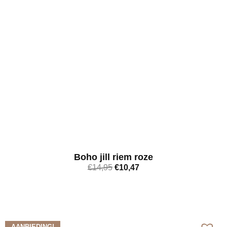
Boho jill riem roze
€
14,95
€
10,47
Bekijk meer
AANBIEDING!