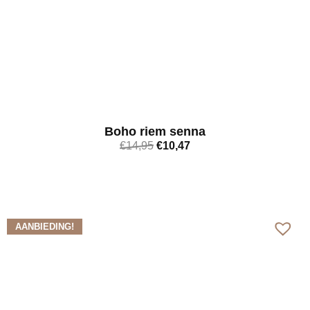
Boho riem senna
€
14,95
€
10,47
Bekijk meer
AANBIEDING!