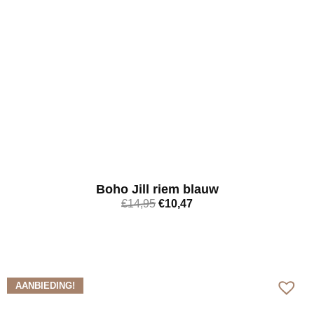
Boho Jill riem blauw
€
14,95
€
10,47
Bekijk meer
AANBIEDING!