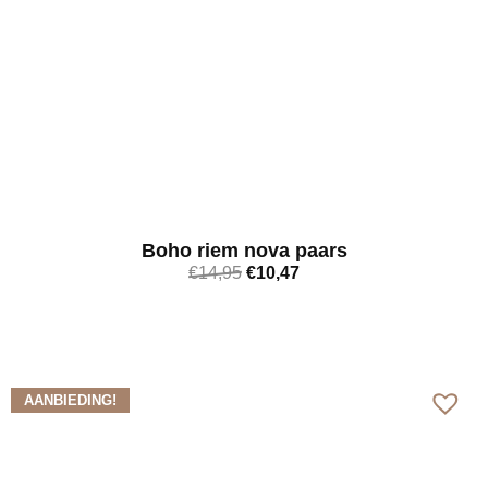
Boho riem nova paars
€
14,95
€
10,47
Bekijk meer
AANBIEDING!