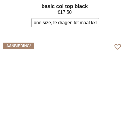
basic col top black
€
17,50
one size, te dragen tot maat l/xl
Bekijk meer
AANBIEDING!