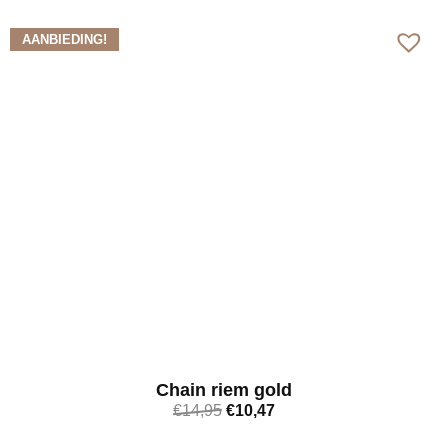
Bekijk meer
AANBIEDING!
Chain riem gold
€
14,95
€
10,47