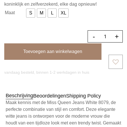
koninklijk en zelfverzekerd, elke dag opnieuw!
Maat
S
M
L
XL
-
+
Toevoegen aan winkelwagen
vandaag besteld, binnen 1-2 werkdagen in huis
Beschrijving
Beoordelingen
Shipping Policy
Maak kennis met de Miss Queen Jeans White 8079, de
perfecte combinatie van stijl en comfort. Deze elegante
witte jeans is ontworpen voor de moderne vrouw die
houdt van een tijdloze look met een trendy twist. Gemaakt