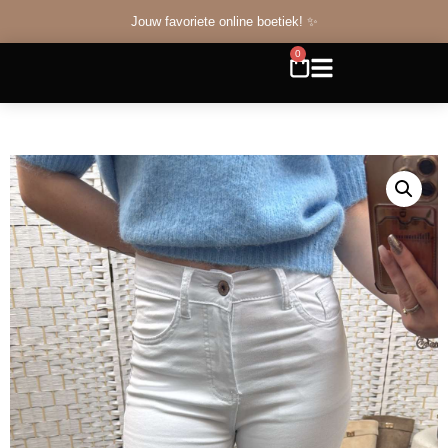
Jouw favoriete online boetiek! ✨
0