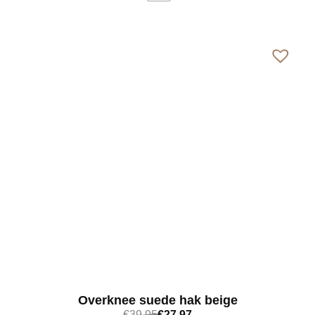
Bekijk meer
Overknee suede hak beige
€
39,95
€
27,97