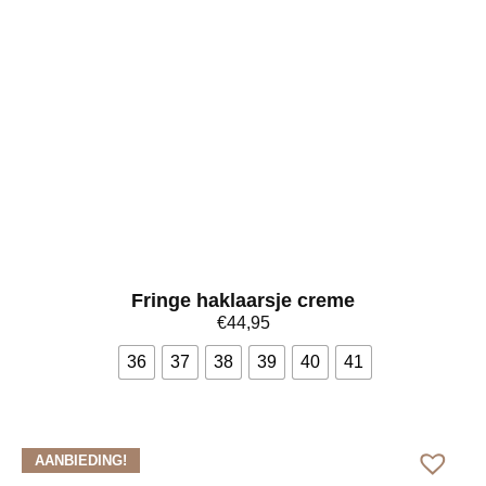
Fringe haklaarsje creme
€
44,95
36
37
38
39
40
41
Bekijk meer
AANBIEDING!