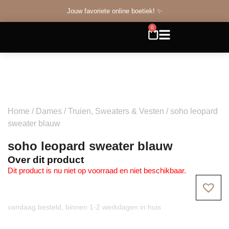
Jouw favoriete online boetiek! ✨
0
Home
/
Dames
/
Truien, Sweaters & Vesten
/ soho leopard
sweater blauw
soho leopard sweater blauw
Over dit product
Dit product is nu niet op voorraad en niet beschikbaar.
vandaag besteld, binnen 1-2 werkdagen in huis