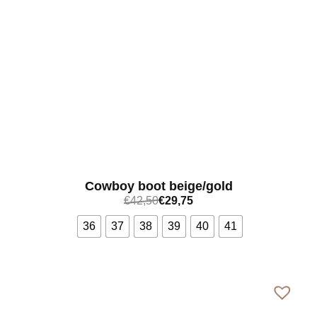
Cowboy boot beige/gold
€
42,50
€
29,75
36
37
38
39
40
41
Bekijk meer