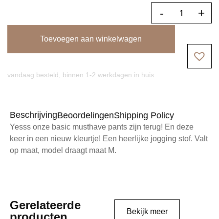
-
+
Toevoegen aan winkelwagen
vandaag besteld, binnen 1-2 werkdagen in huis
Beschrijving
Beoordelingen
Shipping Policy
Yesss onze basic musthave pants zijn terug! En deze
keer in een nieuw kleurtje! Een heerlijke jogging stof. Valt
op maat, model draagt maat M.
Gerelateerde
Bekijk meer
producten