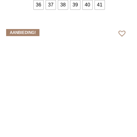
36
37
38
39
40
41
Bekijk meer
AANBIEDING!