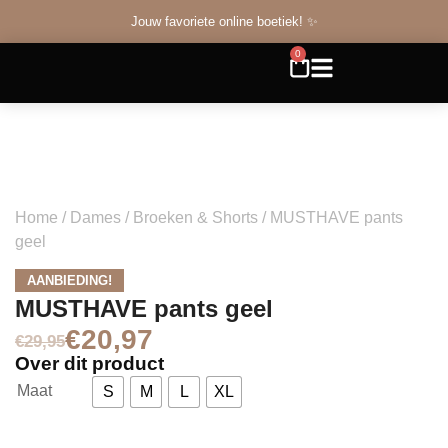
Jouw favoriete online boetiek! ✨
0
Home
/
Dames
/
Broeken & Shorts
/ MUSTHAVE pants
geel
AANBIEDING!
MUSTHAVE pants geel
€
20,97
€
29,95
Over dit product
Maat
S
M
L
XL