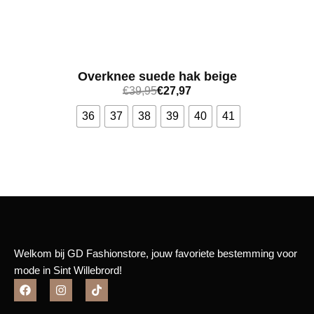
Overknee suede hak beige
€
39,95
€
27,97
36
37
38
39
40
41
Bekijk meer
Welkom bij GD Fashionstore, jouw favoriete bestemming voor
mode in Sint Willebrord!