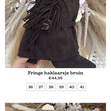
Fringe haklaarsje bruin
€
44,95
36
37
38
39
40
41
Bekijk meer