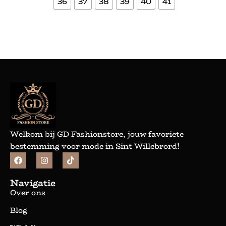
36
37
38
39
40
41
Bekijk meer
Welkom bij GD Fashionstore, jouw favoriete
bestemming voor mode in Sint Willebrord!
Navigatie
Over ons
Blog