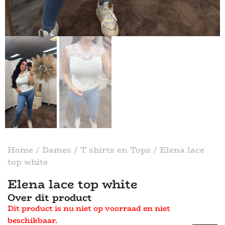
Home
/
Dames
/
T shirts en Tops
/ Elena lace
top white
Elena lace top white
Over dit product
Dit product is nu niet op voorraad en niet
beschikbaar.