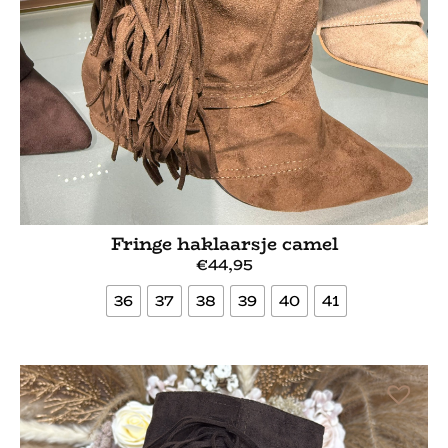
Fringe haklaarsje camel
€
44,95
36
37
38
39
40
41
Bekijk meer