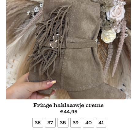
Fringe haklaarsje creme
€
44,95
36
37
38
39
40
41