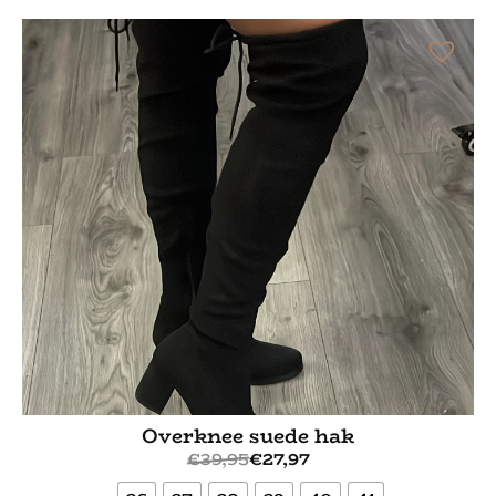
Bekijk meer
Overknee suede hak
€
39,95
€
27,97