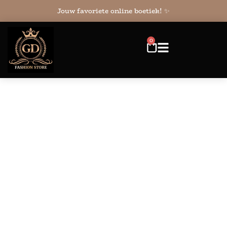
Jouw favoriete online boetiek! ✨
0