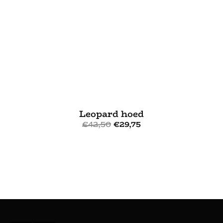
Leopard hoed
€
42,50
€
29,75
Bekijk meer