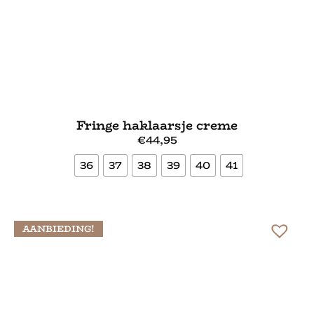
Fringe haklaarsje creme
€
44,95
36
37
38
39
40
41
Bekijk meer
AANBIEDING!