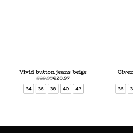
Vivid button jeans beige
Given
€
29,95
€
20,97
34
36
38
40
42
36
3
Bekijk meer