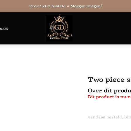
Voor 15:00 besteld = Morgen dragen!
eces
Two piece s
Over dit produ
Dit product is nu n
vandaag besteld, bi