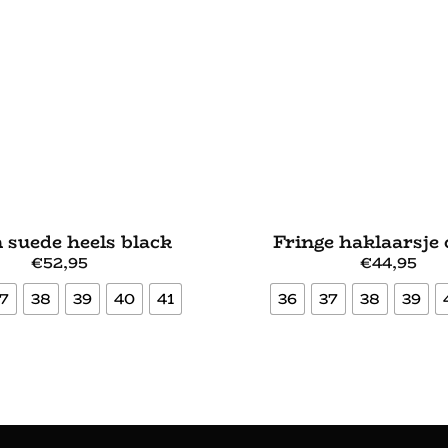
 suede heels black
Fringe haklaarsje
€
52,95
€
44,95
7
38
39
40
41
36
37
38
39
Bekijk meer
Bekijk meer