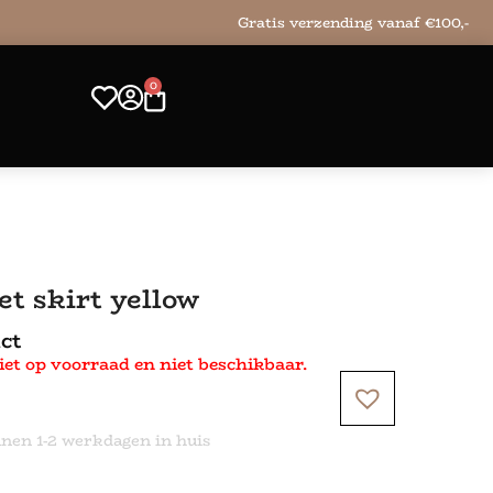
Gratis verzending vanaf €100,-
0
et skirt yellow
ct
iet op voorraad en niet beschikbaar.
nnen 1-2 werkdagen in huis