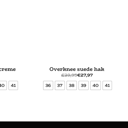
 creme
Overknee suede hak
€
39,95
€
27,97
40
41
36
37
38
39
40
41
Bekijk meer