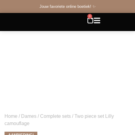
Jouw favoriete online boetiek! ✨
0
Home
/
Dames
/
Complete sets
/ Two piece set Lilly
camouflage