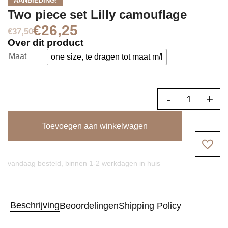
AANBIEDING!
Two piece set Lilly camouflage
€
26,25
€
37,50
Over dit product
Maat
one size, te dragen tot maat m/l
-
+
Toevoegen aan winkelwagen
vandaag besteld, binnen 1-2 werkdagen in huis
Beschrijving
Beoordelingen
Shipping Policy