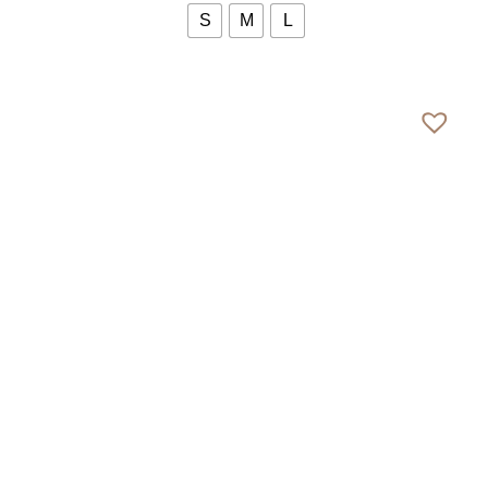
S
M
L
Bekijk meer