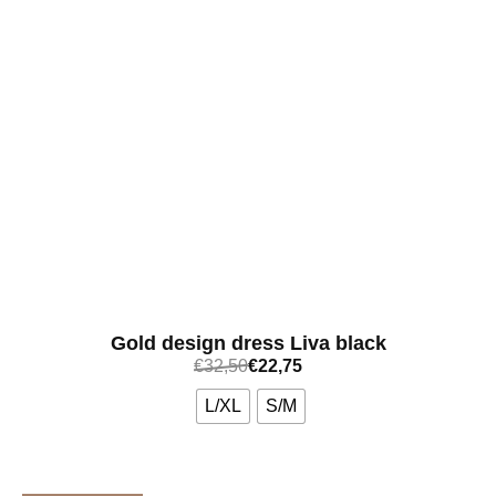
Gold design dress Liva black
€
32,50
€
22,75
L/XL
S/M
Bekijk meer