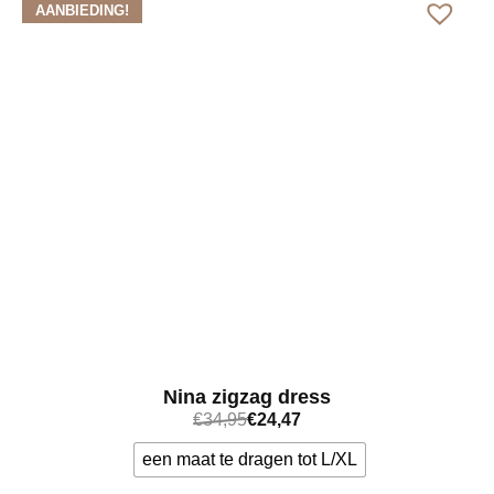
AANBIEDING!
Nina zigzag dress
€
34,95
€
24,47
een maat te dragen tot L/XL