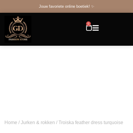
Jouw favoriete online boetiek! ✨
0
Home
/
Jurken & rokken
/ Troiska feather dress turquoise