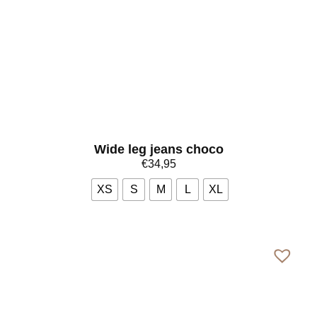
Wide leg jeans choco
€
34,95
XS
S
M
L
XL
Bekijk meer