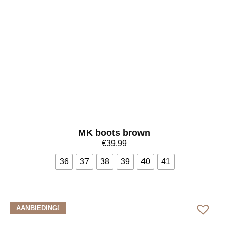
MK boots brown
€
39,99
36
37
38
39
40
41
Bekijk meer
AANBIEDING!