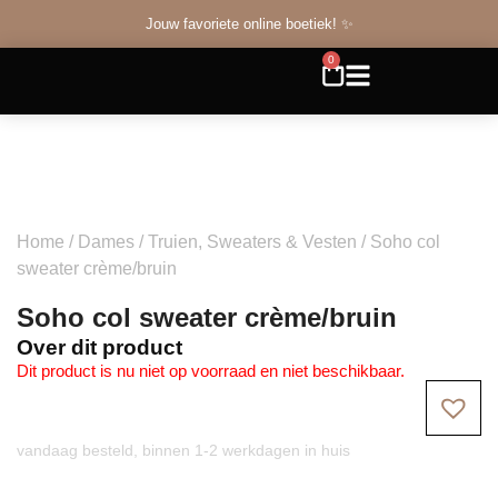
Jouw favoriete online boetiek! ✨
0
Home
/
Dames
/
Truien, Sweaters & Vesten
/ Soho col
sweater crème/bruin
Soho col sweater crème/bruin
Over dit product
Dit product is nu niet op voorraad en niet beschikbaar.
vandaag besteld, binnen 1-2 werkdagen in huis