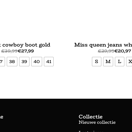
 cowboy boot gold
Miss queen jeans wh
€
39,99
€
27,99
€
29,95
€
20,97
7
38
39
40
41
S
M
L
Bekijk meer
Bekijk meer
ie
Collectie
Nieuwe collectie