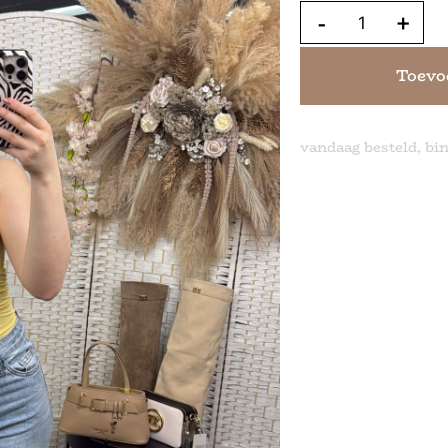
-
+
Toevo
vandaag besteld, bi