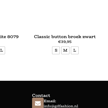
ite 8079
Classic button broek zwart
€
39,95
XL
S
M
L
Bekijk meer
Contact
Email:
info@gdfashion.nl