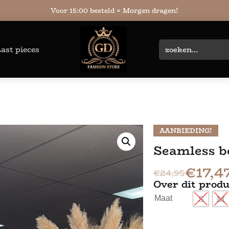
Voor 15:00 besteld = Morgen dragen!
ast pieces
AANBIEDING!
Seamless b
€
17,4
€
24,95
Over dit produ
S
M
Maat