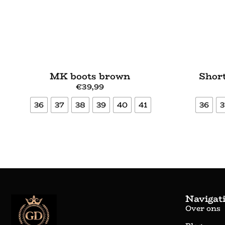
MK boots brown
Short
€
39,99
36
37
38
39
40
41
36
3
Bekijk meer
Navigat
Over ons