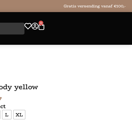
Gratis verzending vanaf €100,-
0
ody yellow
7
ct
L
XL