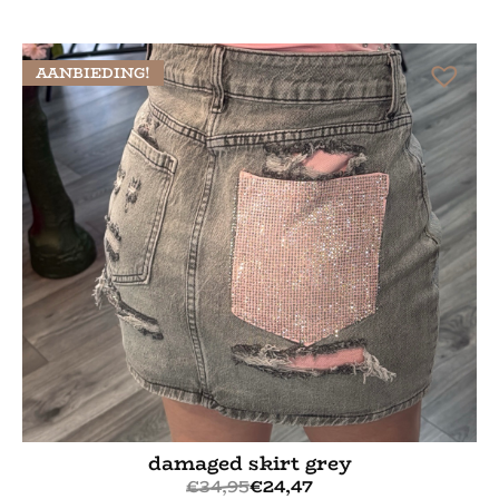
Bekijk meer
AANBIEDING!
damaged skirt grey
€
34,95
€
24,47