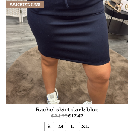
AANBIEDING!
Rachel skirt dark blue
€
24,95
€
17,47
S
M
L
XL