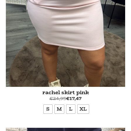
rachel skirt pink
€
24,95
€
17,47
S
M
L
XL
Bekijk meer