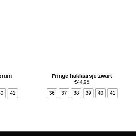
bruin
Fringe haklaarsje zwart
€
44,95
40
41
36
37
38
39
40
41
Bekijk meer