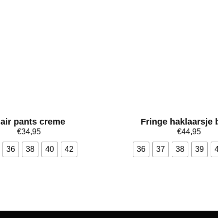
lair pants creme
Fringe haklaarsje 
€
34,95
€
44,95
36
38
40
42
36
37
38
39
Bekijk meer
Bekijk meer