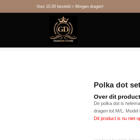
Voor 15:00 besteld = Morgen dragen!
Polka dot se
Over dit produc
De polka dot is helemaa
dragen tot M/L. Model 
Dit product is nu niet 