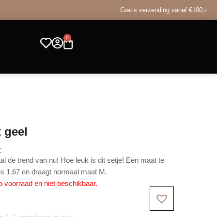
Gratis verzending vanaf €100,-
0
t geel
t
l de trend van nu! Hoe leuk is dit setje! Een maat te
is 1.67 en draagt normaal maat M.
op voorraad en niet beschikbaar.