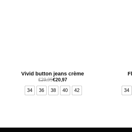
Vivid button jeans crème
F
€
29,95
€
20,97
34
36
38
40
42
34
Bekijk meer