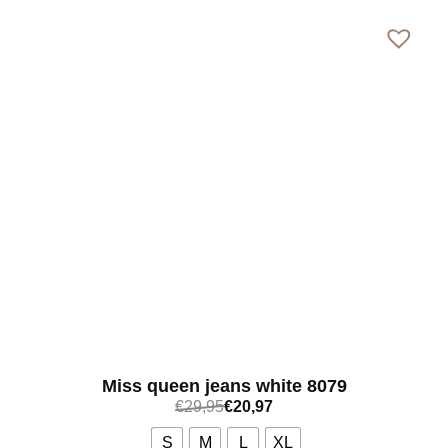
Miss queen jeans white 8079
€
29,95
€
20,97
S
M
L
XL