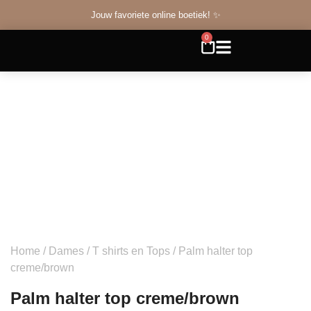
Jouw favoriete online boetiek! ✨
0
Home
/
Dames
/
T shirts en Tops
/ Palm halter top
creme/brown
Palm halter top creme/brown