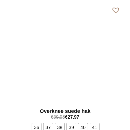
Overknee suede hak
€
39,95
€
27,97
36
37
38
39
40
41