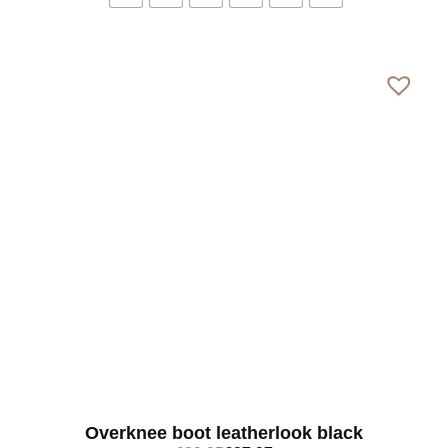
Bekijk meer
Overknee boot leatherlook black