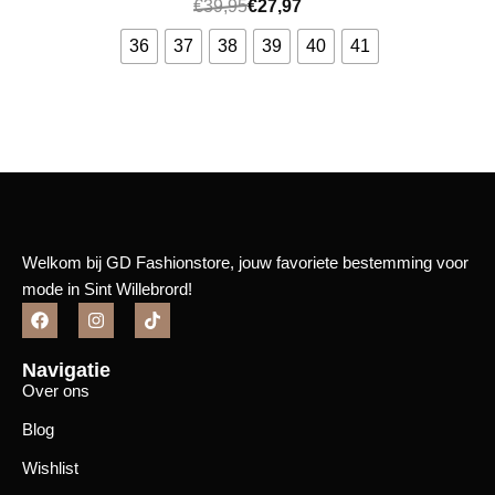
€
39,95
€
27,97
36
37
38
39
40
41
Bekijk meer
Welkom bij GD Fashionstore, jouw favoriete bestemming voor
mode in Sint Willebrord!
Navigatie
Over ons
Blog
Wishlist