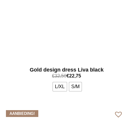
Gold design dress Liva black
€
32,50
€
22,75
L/XL
S/M
Bekijk meer
AANBIEDING!