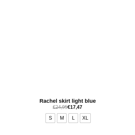
Rachel skirt light blue
€
24,95
€
17,47
S
M
L
XL
Bekijk meer