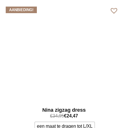
AANBIEDING!
Nina zigzag dress
€
34,95
€
24,47
een maat te dragen tot L/XL