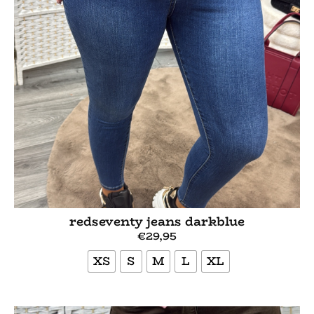
redseventy jeans darkblue
€
29,95
XS
S
M
L
XL
Bekijk meer