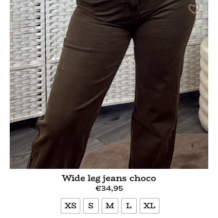
Wide leg jeans choco
€
34,95
XS
S
M
L
XL