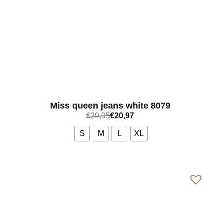
Miss queen jeans white 8079
€
29,95
€
20,97
S
M
L
XL
Bekijk meer