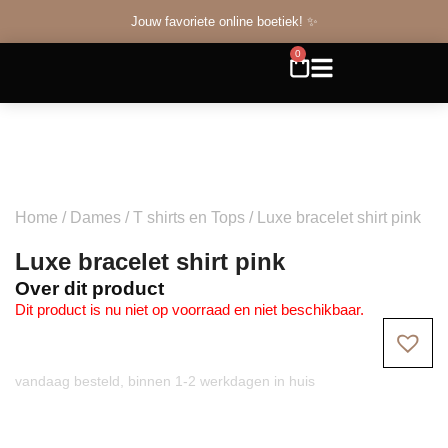
Jouw favoriete online boetiek! ✨
0
Home
/
Dames
/
T shirts en Tops
/ Luxe bracelet shirt pink
Luxe bracelet shirt pink
Over dit product
Dit product is nu niet op voorraad en niet beschikbaar.
vandaag besteld, binnen 1-2 werkdagen in huis