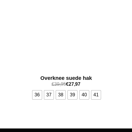
Overknee suede hak
€
39,95
€
27,97
36
37
38
39
40
41
Bekijk meer