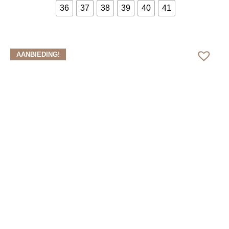
36
37
38
39
40
41
Bekijk meer
AANBIEDING!