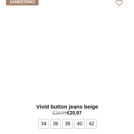
AANBIEDING!
Vivid button jeans beige
€
29,95
€
20,97
34
36
38
40
42