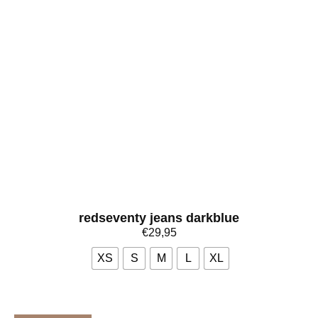
redseventy jeans darkblue
€
29,95
XS
S
M
L
XL
Bekijk meer