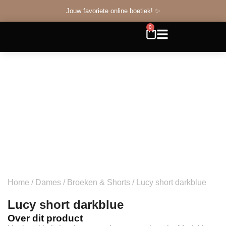
Jouw favoriete online boetiek! ✨
0
Home
/
Dames
/
Broeken & Shorts
/ Lucy short darkblue
Lucy short darkblue
Over dit product