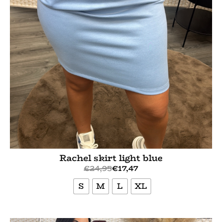
Rachel skirt light blue
€
24,95
€
17,47
S
M
L
XL
Bekijk meer