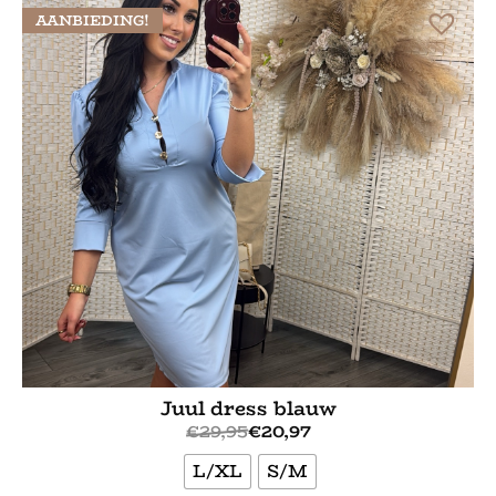
AANBIEDING!
Juul dress blauw
€
29,95
€
20,97
L/XL
S/M