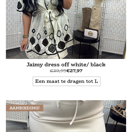
Jaimy dress off white/ black
€
39,95
€
27,97
Een maat te dragen tot L
Bekijk meer
AANBIEDING!