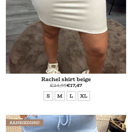
Rachel skirt beige
€
24,95
€
17,47
S
M
L
XL
Bekijk meer
AANBIEDING!