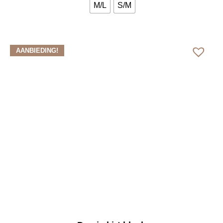
M/L
S/M
Bekijk meer
AANBIEDING!