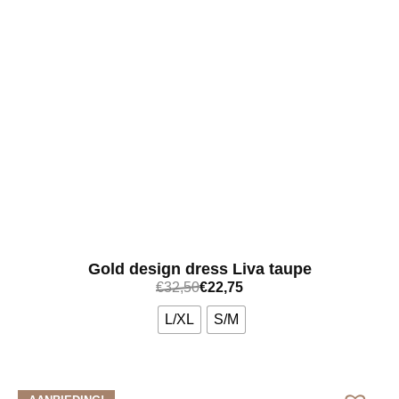
Gold design dress Liva taupe
€
32,50
€
22,75
L/XL
S/M
Bekijk meer