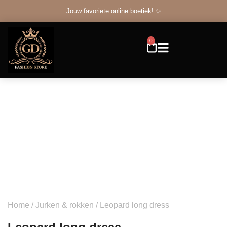
Jouw favoriete online boetiek! ✨
0
Home
/
Jurken & rokken
/ Leopard long dress