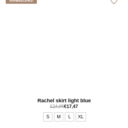
AANBIEDING!
Rachel skirt light blue
€
24,95
€
17,47
S
M
L
XL