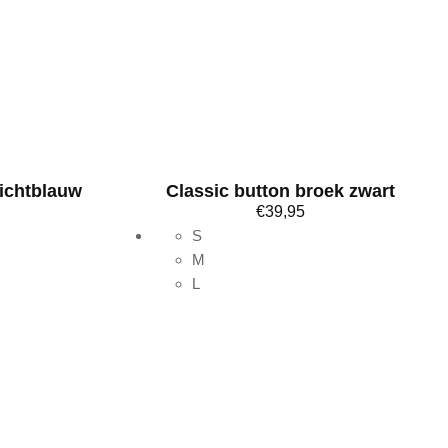
ichtblauw
Classic button broek zwart
€
39,95
S
M
L
Bekijk meer