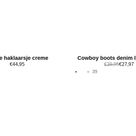
e haklaarsje creme
Cowboy boots denim l
€
44,95
€
39,95
€
27,97
39
Bekijk meer
Bekijk meer