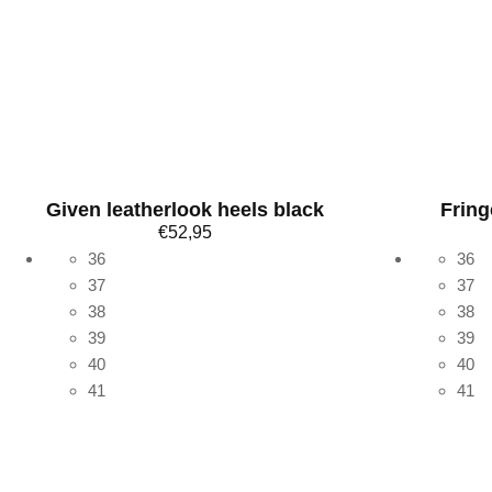
Given leatherlook heels black
Fring
€
52,95
36
36
37
37
38
38
Bekijk meer
39
39
40
40
41
41