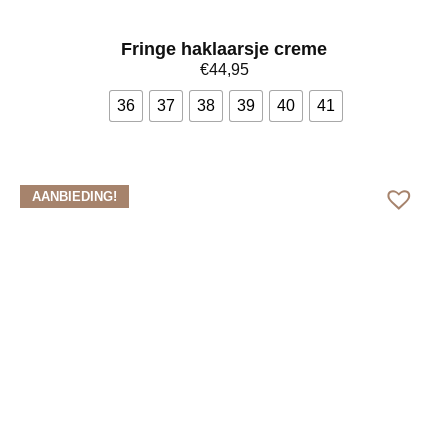
Fringe haklaarsje creme
€
44,95
36
37
38
39
40
41
Bekijk meer
AANBIEDING!