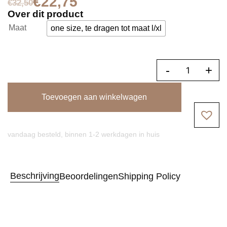
€
22,75
€
32,50
Over dit product
Maat
one size, te dragen tot maat l/xl
-
+
Toevoegen aan winkelwagen
vandaag besteld, binnen 1-2 werkdagen in huis
Beschrijving
Beoordelingen
Shipping Policy