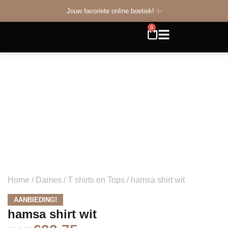
Jouw favoriete online boetiek! ✨
0
Home
/
Dames
/
T shirts en Tops
/ hamsa shirt wit
AANBIEDING!
hamsa shirt wit