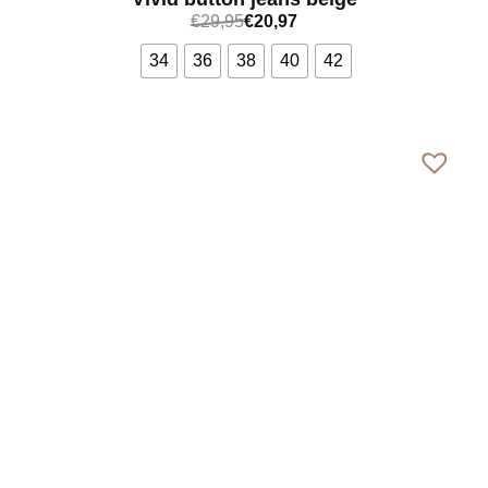
€
29,95
€
20,97
34
36
38
40
42
Bekijk meer