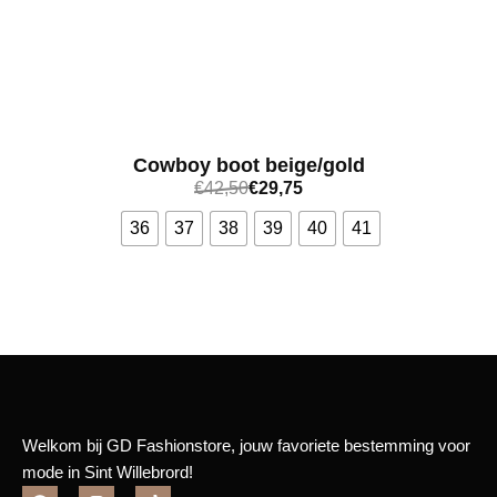
Cowboy boot beige/gold
€
42,50
€
29,75
36
37
38
39
40
41
Bekijk meer
Welkom bij GD Fashionstore, jouw favoriete bestemming voor
mode in Sint Willebrord!