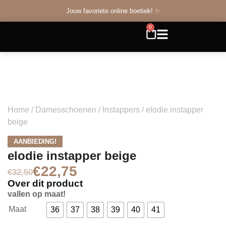
Jouw favoriete online boetiek! ✨
0
Home
/
Damesschoenen
/
Instappers
/ elodie instapper
beige
AANBIEDING!
elodie instapper beige
€
22,75
€
32,50
Over dit product
vallen op maat!
Maat
36
37
38
39
40
41