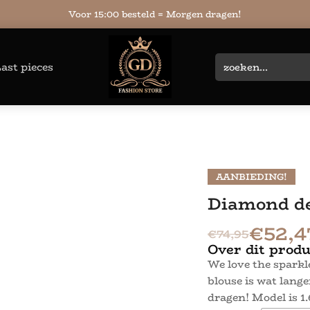
Voor 15:00 besteld = Morgen dragen!
ast pieces
AANBIEDING!
Diamond de
€
52,4
€
74,95
Over dit produ
We love the sparkle
blouse is wat lang
dragen! Model is 1