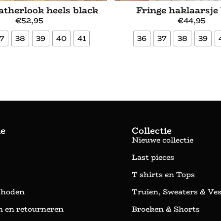
atherlook heels black
Fringe haklaarsje
€
52,95
€
44,95
7
38
39
40
41
36
37
38
39
Bekijk meer
Bekijk meer
ie
Collectie
Nieuwe collectie
Last pieces
T shirts en Tops
thoden
Truien, Sweaters & Ve
 en retourneren
Broeken & Shorts