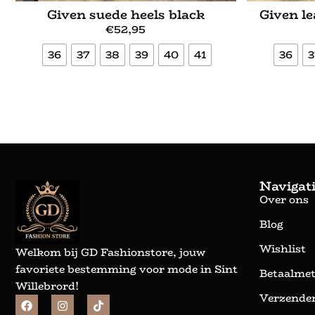
Given suede heels black
Given le
€
52,95
36
37
38
39
40
41
36
3
Bekijk meer
Navigat
Over ons
Blog
Wishlist
Welkom bij GD Fashionstore, jouw
favoriete bestemming voor mode in Sint
Betaalme
Willebrord!
Verzenden