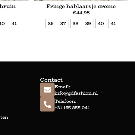
 bruin
Fringe haklaarsje creme
€
44,95
40
41
36
37
38
39
40
41
Bekijk meer
Contact
Email:
info@gdfashion.nl
Telefoon:
+31 165 855 041
sten