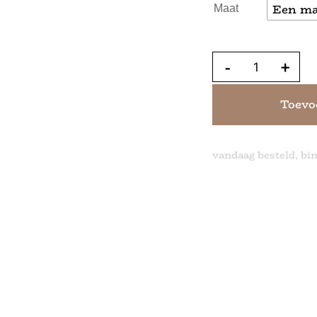
Een maa
Maat
-
+
Toevo
vandaag besteld, bi