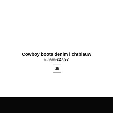
Cowboy boots denim lichtblauw
€
39,95
€
27,97
39
Bekijk meer