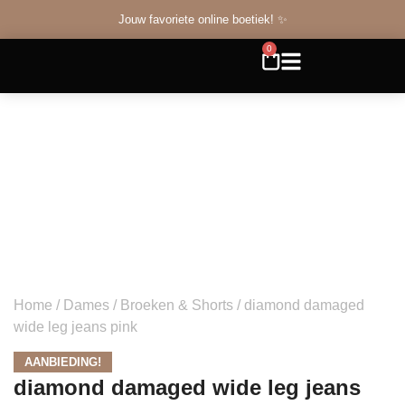
Jouw favoriete online boetiek! ✨
0
Home
/
Dames
/
Broeken & Shorts
/ diamond damaged
wide leg jeans pink
AANBIEDING!
diamond damaged wide leg jeans