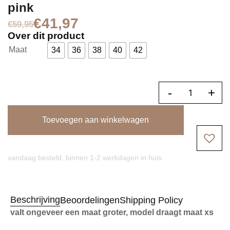
pink
€
41,97
€
59,95
Over dit product
Maat
34
36
38
40
42
-
+
Toevoegen aan winkelwagen
vandaag besteld, binnen 1-2 werkdagen in huis
Beschrijving
Beoordelingen
Shipping Policy
valt ongeveer een maat groter, model draagt maat xs