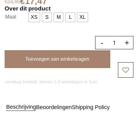
€
17,47
€
24,95
Over dit product
Maat
XS
S
M
L
XL
-
+
Toevoegen aan winkelwagen
vandaag besteld, binnen 1-2 werkdagen in huis
Beschrijving
Beoordelingen
Shipping Policy