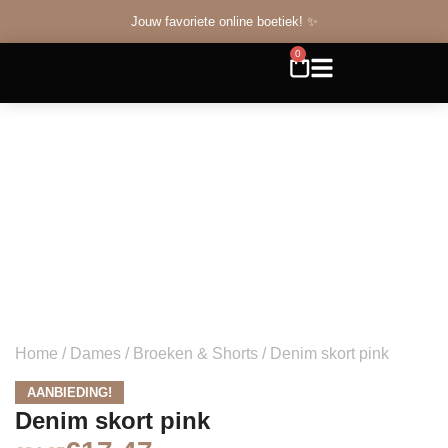
Jouw favoriete online boetiek! ✨
0
Home
/
Dames
/
Broeken & Shorts
/ Denim skort pink
AANBIEDING!
Denim skort pink