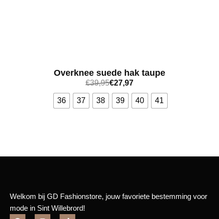
Overknee suede hak taupe
€
39,95
€
27,97
36
37
38
39
40
41
Bekijk meer
Welkom bij GD Fashionstore, jouw favoriete bestemming voor
mode in Sint Willebrord!