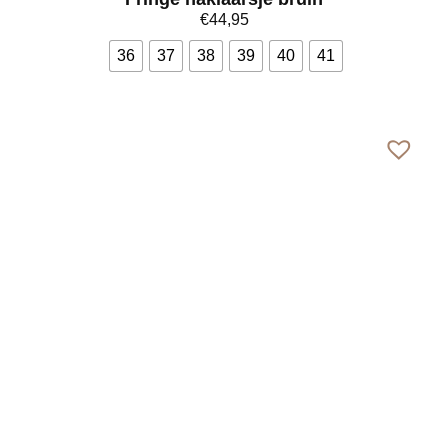
€
44,95
36
37
38
39
40
41
Bekijk meer