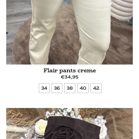
Flair pants creme
€
34,95
34
36
38
40
42
Bekijk meer