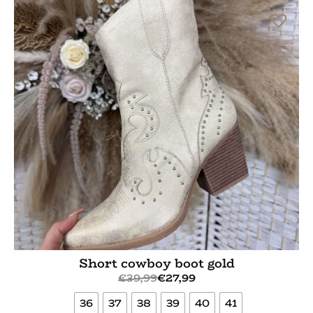
Short cowboy boot gold
€
39,99
€
27,99
36
37
38
39
40
41