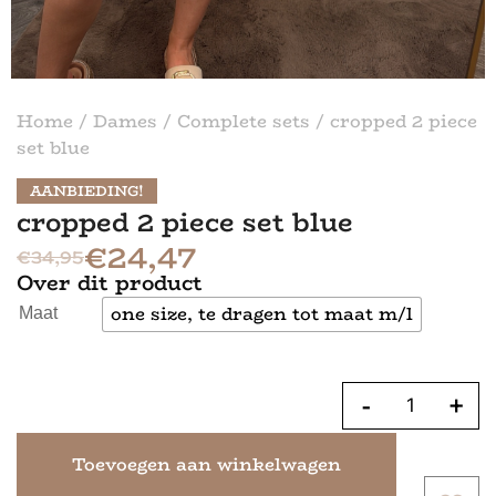
Home
/
Dames
/
Complete sets
/ cropped 2 piece
set blue
AANBIEDING!
cropped 2 piece set blue
€
24,47
€
34,95
Over dit product
one size, te dragen tot maat m/l
Maat
-
+
Toevoegen aan winkelwagen