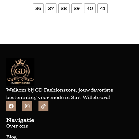
36
37
38
39
40
41
Bekijk meer
Welkom bij GD Fashionstore, jouw favoriete
bestemming voor mode in Sint Willebrord!
Navigatie
Over ons
Blog