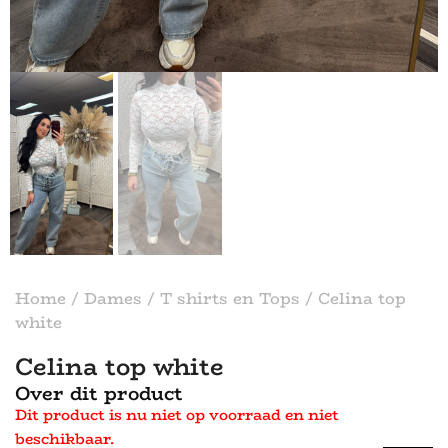
Home
/
Dames
/
T shirts en Tops
/ Celina top
white
Celina top white
Over dit product
Dit product is nu niet op voorraad en niet
beschikbaar.