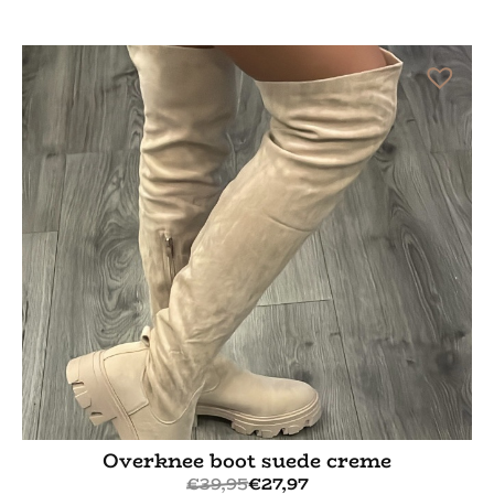
Bekijk meer
Overknee boot suede creme
€
39,95
€
27,97