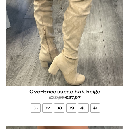
Overknee suede hak beige
€
39,95
€
27,97
36
37
38
39
40
41
Bekijk meer