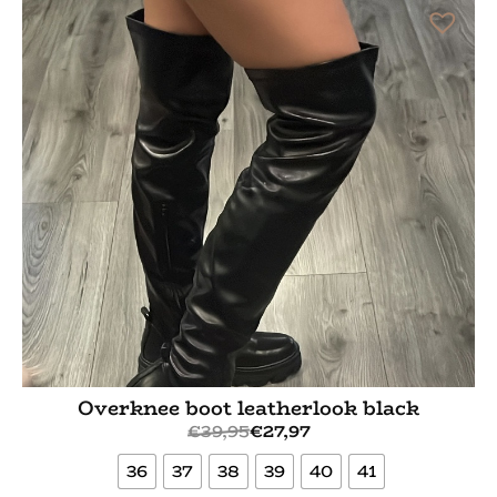
Overknee boot leatherlook black
€
39,95
€
27,97
36
37
38
39
40
41