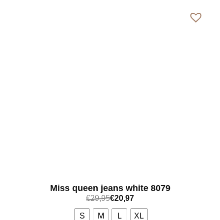
Miss queen jeans white 8079
€
29,95
€
20,97
S
M
L
XL