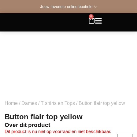
Jouw favoriete online boetiek! ✨
0
Home
/
Dames
/
T shirts en Tops
/ Button flair top yellow
Button flair top yellow
Over dit product
Dit product is nu niet op voorraad en niet beschikbaar.