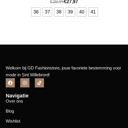
€
39,95
€
27,97
36
37
38
39
40
41
Bekijk meer
Welkom bij GD Fashionstore, jouw favoriete bestemming voor
mode in Sint Willebrord!
Navigatie
Over ons
Blog
Wishlist