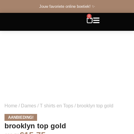
Jouw favoriete online boetiek! ✨
0
Home
/
Dames
/
T shirts en Tops
/ brooklyn top gold
AANBIEDING!
brooklyn top gold