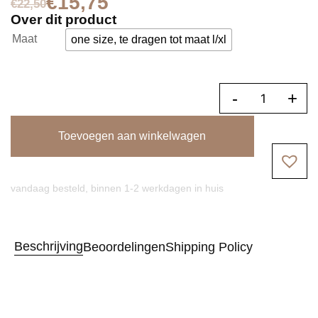
€
15,75
€
22,50
Over dit product
Maat
one size, te dragen tot maat l/xl
-
+
Toevoegen aan winkelwagen
vandaag besteld, binnen 1-2 werkdagen in huis
Beschrijving
Beoordelingen
Shipping Policy