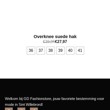
Overknee suede hak
€
39,95
€
27,97
36
37
38
39
40
41
Bekijk meer
Welkom bij GD Fashionstore, jouw favoriete bestemming voor
mode in Sint Willebrord!