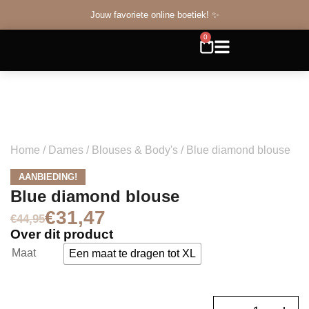
Jouw favoriete online boetiek! ✨
0
Home
/
Dames
/
Blouses & Body's
/ Blue diamond blouse
AANBIEDING!
Blue diamond blouse
€
31,47
€
44,95
Over dit product
Maat
Een maat te dragen tot XL