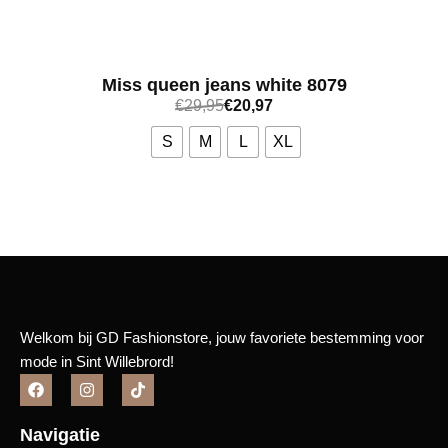
Miss queen jeans white 8079
€
29,95
€
20,97
S
M
L
XL
Bekijk meer
Welkom bij GD Fashionstore, jouw favoriete bestemming voor
mode in Sint Willebrord!
Navigatie