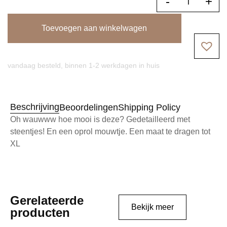
-
+
Toevoegen aan winkelwagen
vandaag besteld, binnen 1-2 werkdagen in huis
Beschrijving
Beoordelingen
Shipping Policy
Oh wauwww hoe mooi is deze? Gedetailleerd met
steentjes! En een oprol mouwtje. Een maat te dragen tot
XL
Gerelateerde
Bekijk meer
producten