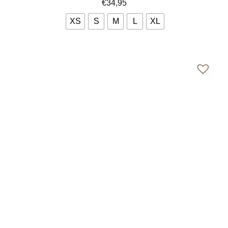
€
34,95
XS
S
M
L
XL
Bekijk meer