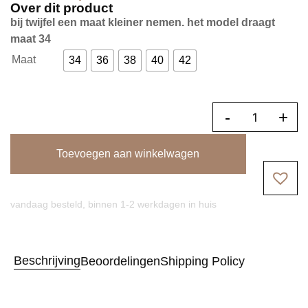
Over dit product
bij twijfel een maat kleiner nemen. het model draagt
maat 34
Maat
34
36
38
40
42
-
+
Toevoegen aan winkelwagen
vandaag besteld, binnen 1-2 werkdagen in huis
Beschrijving
Beoordelingen
Shipping Policy