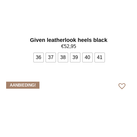
Given leatherlook heels black
€
52,95
36
37
38
39
40
41
Bekijk meer
AANBIEDING!