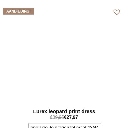
Bekijk meer
AANBIEDING!
Lurex leopard print dress
€
39,95
€
27,97
one size, te dragen tot maat 42/44