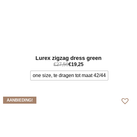
Lurex zigzag dress green
€
27,50
€
19,25
one size, te dragen tot maat 42/44
Bekijk meer
AANBIEDING!