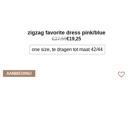
zigzag favorite dress pink/blue
€
27,50
€
19,25
one size, te dragen tot maat 42/44
Bekijk meer
AANBIEDING!