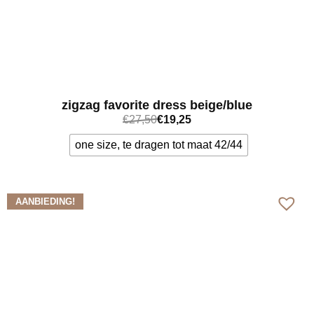
zigzag favorite dress beige/blue
€
27,50
€
19,25
one size, te dragen tot maat 42/44
Bekijk meer
AANBIEDING!