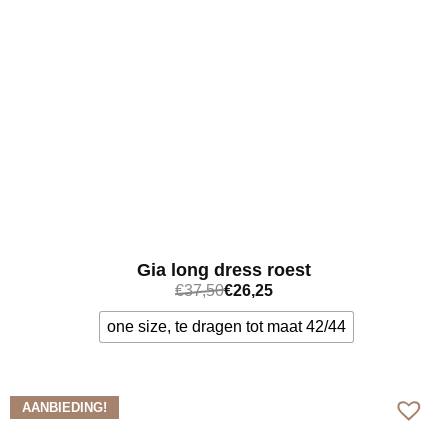
Gia long dress roest
€
37,50
€
26,25
one size, te dragen tot maat 42/44
Bekijk meer
AANBIEDING!