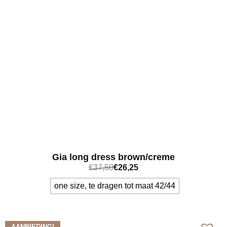
Gia long dress brown/creme
€
37,50
€
26,25
one size, te dragen tot maat 42/44
Bekijk meer
AANBIEDING!