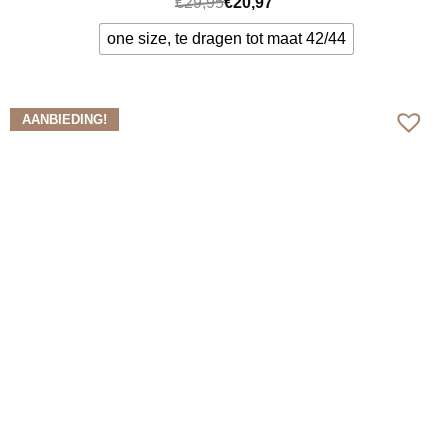
€
29,95
€
20,97
one size, te dragen tot maat 42/44
Bekijk meer
AANBIEDING!