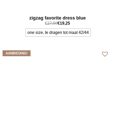
zigzag favorite dress blue
€
27,50
€
19,25
one size, te dragen tot maat 42/44
Bekijk meer
AANBIEDING!