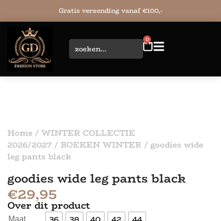
Gratis verzending vanaf €100,-
0
Home
/
WINTER COLLECTIE
2026/2027
/
BOEKEN WINTER
/ goodies wide
leg pants black
goodies wide leg pants black
€
29,95
Over dit product
36
38
40
42
44
Maat