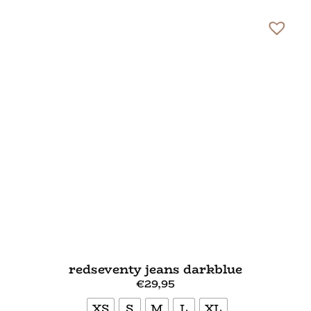
redseventy jeans darkblue
€
29,95
XS
S
M
L
XL