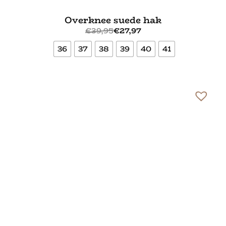
Overknee suede hak
€
39,95
€
27,97
36
37
38
39
40
41
Bekijk meer