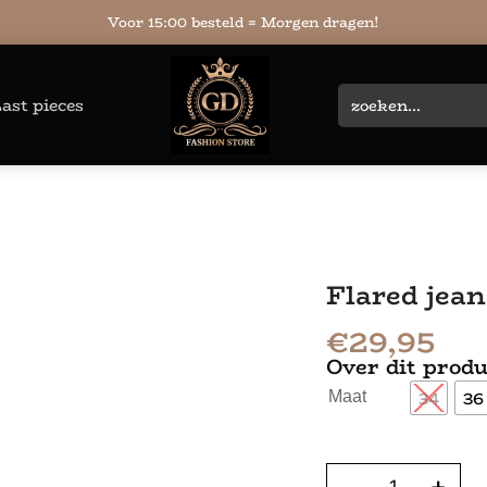
Voor 15:00 besteld = Morgen dragen!
ast pieces
Flared jean
€
29,95
Over dit produ
34
36
Maat
-
+