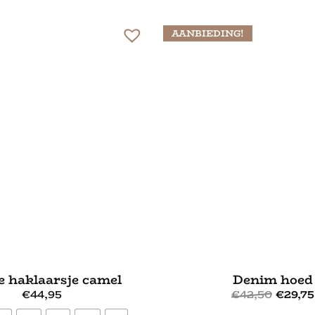
AANBIEDING!
e haklaarsje camel
Denim hoed
€
44,95
€
42,50
€
29,75