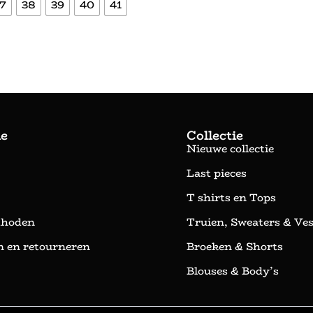
7
38
39
40
41
Bekijk meer
Bekijk meer
ie
Collectie
Nieuwe collectie
Last pieces
T shirts en Tops
thoden
Truien, Sweaters & Ve
 en retourneren
Broeken & Shorts
Blouses & Body’s