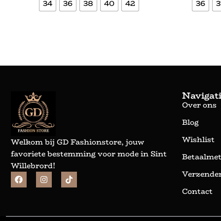
34
36
38
40
42
36
3
Bekijk meer
Navigat
Over ons
Blog
Wishlist
Welkom bij GD Fashionstore, jouw
favoriete bestemming voor mode in Sint
Betaalme
Willebrord!
Verzenden
Contact