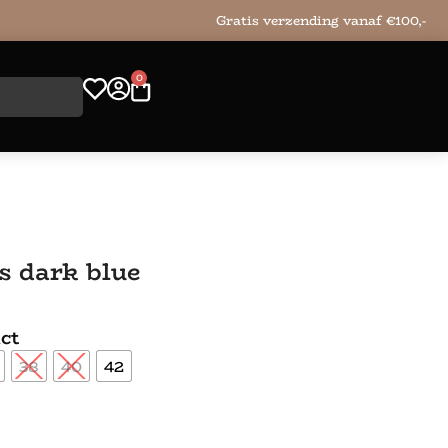
Gratis verzending vanaf €100,-
0
s dark blue
ct
38
40
42