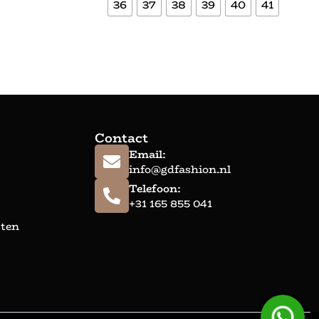
36
37
38
39
40
41
Bekijk meer
Contact
Email:
info@gdfashion.nl
Telefoon:
+31 165 855 041
sten