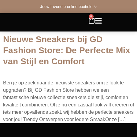
Jouw favoriete online boetiek! ✨
0
Nieuwe Sneakers bij GD
Fashion Store: De Perfecte Mix
van Stijl en Comfort
Ben je op zoek naar de nieuwste sneakers om je look te
upgraden? Bij GD Fashion Store hebben we een
fantastische nieuwe collectie sneakers die stijl, comfort en
kwaliteit combineren. Of je nu een casual look wilt creëren of
iets meer opvallends zoekt, wij hebben de perfecte sneakers
voor jou! Trendy Ontwerpen voor Iedere SmaakOnze […]